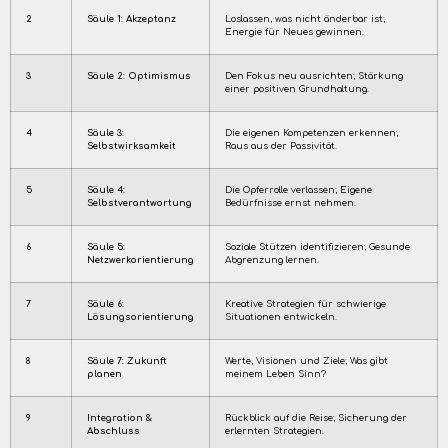
2
Säule 1: Akzeptanz
Loslassen, was nicht änderbar ist;
Energie für Neues gewinnen.
3
Säule 2: Optimismus
Den Fokus neu ausrichten; Stärkung
einer positiven Grundhaltung.
4
Säule 3:
Die eigenen Kompetenzen erkennen;
Selbstwirksamkeit
Raus aus der Passivität.
5
Säule 4:
Die Opferrolle verlassen; Eigene
Selbstverantwortung
Bedürfnisse ernst nehmen.
6
Säule 5:
Soziale Stützen identifizieren; Gesunde
Netzwerkorientierung
Abgrenzung lernen.
7
Säule 6:
Kreative Strategien für schwierige
Lösungsorientierung
Situationen entwickeln.
8
Säule 7: Zukunft
Werte, Visionen und Ziele; Was gibt
planen
meinem Leben Sinn?
9
Integration &
Rückblick auf die Reise; Sicherung der
Abschluss
erlernten Strategien.